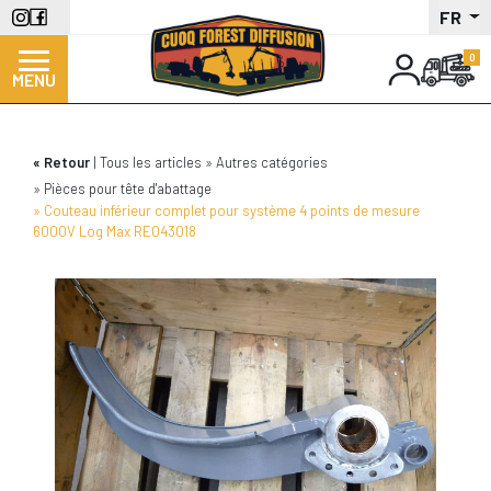
Aller
FR
au
contenu
MENU
principal
Retour
Tous les articles
Autres catégories
Pièces pour tête d'abattage
Couteau inférieur complet pour système 4 points de mesure
6000V Log Max RE043018