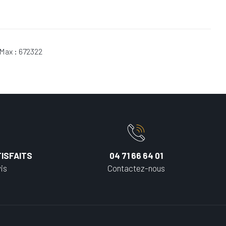
 Max : 672322
ISFAITS
04 71 66 64 01
is
Contactez-nous