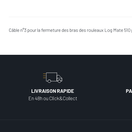
Câble n°3 pour la fermeture des bras des rouleaux Log Mate 510
LIVRAISON RAPIDE
PA
En 48h ou Click&Collect