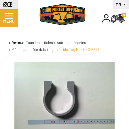
Aller
FR
au
contenu
MENU
principal
Retour
Tous les articles
Autres catégories
Pièces pour tête d'abattage
Bride Log Max RE016253