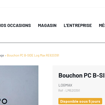
NOS OCCASIONS
MAGASIN
L'ENTREPRISE
MÉ
age
Bouchon PC B-SIDE Log Max RE620391
Bouchon PC B-S
LOGMAX
Réf :
LM620391
Disponible sous 5 jours