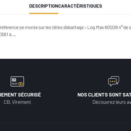
DESCRIPTION
CARACTÉRISTIQUES
férence se monte sur les têtes d'abattage : Log Max 6000B n° de 
0561 à …
IEMENT SÉCURISÉ
NOS CLIENTS SONT SAT
CB, Virement
Découvrez leurs av