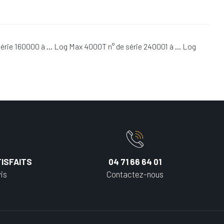
série 160000 à … Log Max 4000T n° de série 240001 à … Log
ISFAITS
04 71 66 64 01
is
Contactez-nous