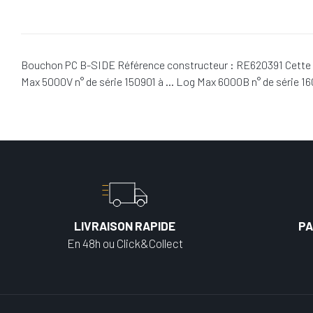
Bouchon PC B-SIDE Référence constructeur : RE620391 Cette ré
Max 5000V n° de série 150901 à … Log Max 6000B n° de série 16
LIVRAISON RAPIDE
PA
En 48h ou Click&Collect