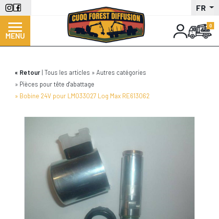
Aller
FR
au
contenu
MENU
principal
Retour
Tous les articles
Autres catégories
Pièces pour tête d'abattage
Bobine 24V pour LM033027 Log Max RE613062