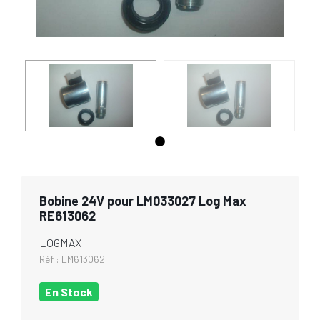
Bobine 24V pour LM033027 Log Max
RE613062
LOGMAX
Réf :
LM613062
En Stock