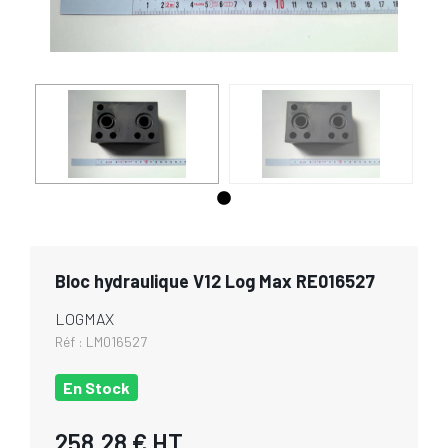
Bloc hydraulique V12 Log Max RE016527
LOGMAX
Réf :
LM016527
En Stock
258,28 €
HT