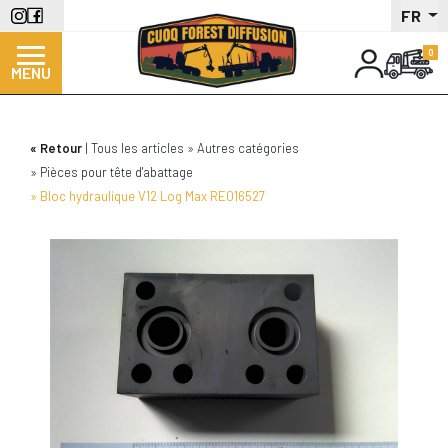
Aller
FR
au
contenu
MENU
principal
Retour
Tous les articles
Autres catégories
Pièces pour tête d'abattage
Bloc hydraulique V12 Log Max RE016527