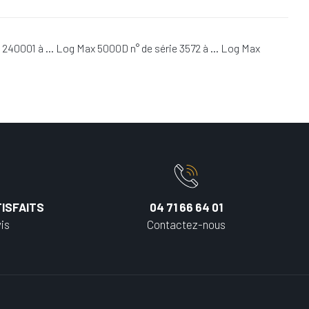
ie 240001 à … Log Max 5000D n° de série 3572 à … Log Max
ISFAITS
04 71 66 64 01
is
Contactez-nous