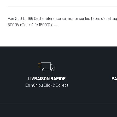
Axe Ø50 L=166 Cette référence se monte sur les têtes d'abatta
5000V n° de série 150901 à …
LIVRAISON RAPIDE
PA
En 48h ou Click&Collect