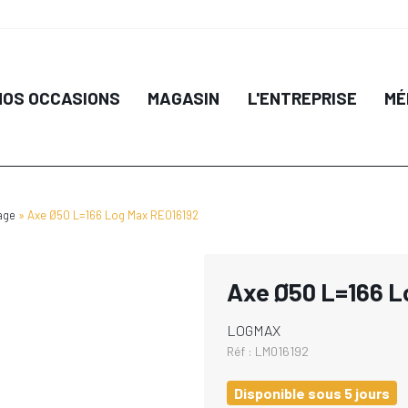
NOS OCCASIONS
MAGASIN
L'ENTREPRISE
MÉ
age
Axe Ø50 L=166 Log Max RE016192
Axe Ø50 L=166 L
LOGMAX
Réf :
LM016192
Disponible sous 5 jours