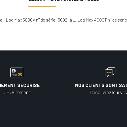
ge : Log Max 5000V n° de série 150921 à … Log Max 4000T n° de sér
IEMENT SÉCURISÉ
NOS CLIENTS SONT SAT
CB, Virement
Découvrez leurs av