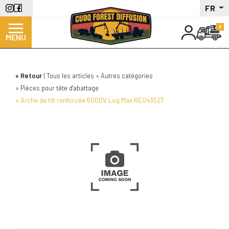
Aller
FR
au
contenu
MENU
principal
Retour
Tous les articles
Autres catégories
Pièces pour tête d'abattage
Arche de tilt renforcée 6000V Log Max RE043527