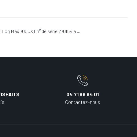
 Log Max 7000XT n° de série 270154 à …
ISFAITS
04 71 66 64 01
is
Contactez-nous