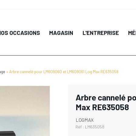
NOS OCCASIONS
MAGASIN
L'ENTREPRISE
MÉ
age
Arbre cannelé pour LM609060 et LM609061 Log Max RE635058
Arbre cannelé p
Max RE635058
LOGMAX
Réf :
LM635058