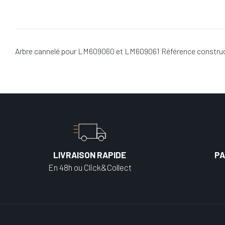
Arbre cannelé pour LM609060 et LM609061 Référence constructe
LIVRAISON RAPIDE
PA
En 48h ou Click&Collect