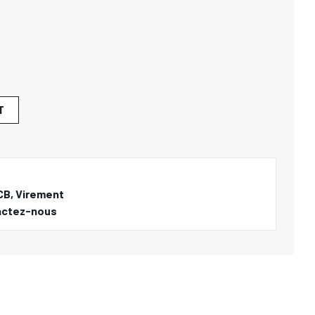
T
CB, Virement
actez-nous