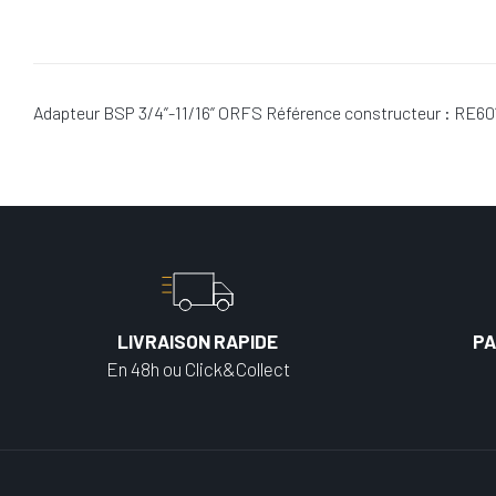
Adapteur BSP 3/4”-11/16” ORFS Référence constructeur : RE60
LIVRAISON RAPIDE
PA
En 48h ou Click&Collect