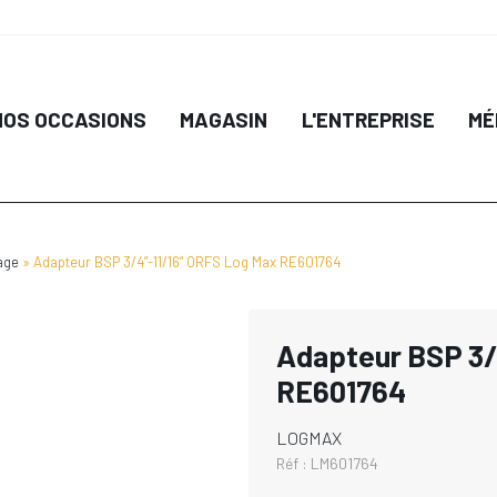
NOS OCCASIONS
MAGASIN
L'ENTREPRISE
MÉ
age
Adapteur BSP 3/4”-11/16” ORFS Log Max RE601764
Adapteur BSP 3/
RE601764
LOGMAX
Réf :
LM601764