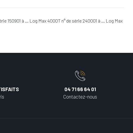
série 150901 à … Log Max 4000T n° de série 240001 à … Log Max
ISFAITS
04 71 66 64 01
is
Contactez-nous