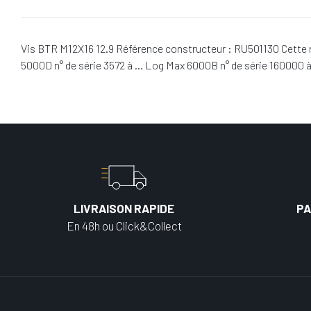
Vis BTR M12X16 12.9 Référence constructeur : RU501130 Cette r
5000D n° de série 3572 à … Log Max 6000B n° de série 160000 à
LIVRAISON RAPIDE
PA
En 48h ou Click&Collect