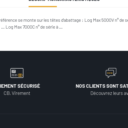
éférence se monte sur les têtes d'abattage : Log Max 5000V n° de 
 … Log Max 7000C n° de série à …
IEMENT SÉCURISÉ
NOS CLIENTS SONT SAT
CB, Virement
Découvrez leurs av