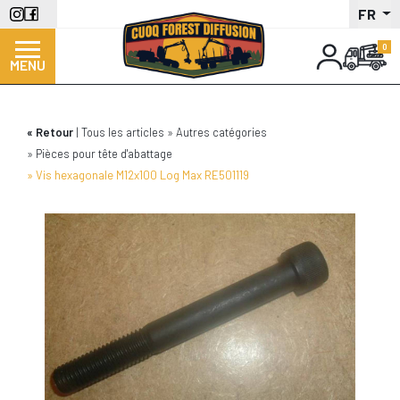
Aller
FR
au
contenu
MENU
principal
Retour
Tous les articles
Autres catégories
Pièces pour tête d'abattage
Vis hexagonale M12x100 Log Max RE501119