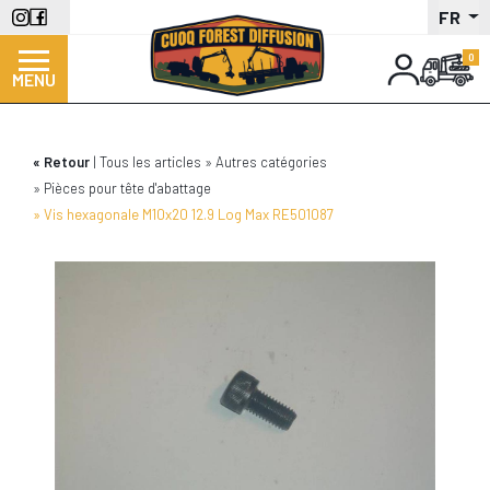
Aller
FR
au
contenu
MENU
principal
Retour
Tous les articles
Autres catégories
Pièces pour tête d'abattage
Vis hexagonale M10x20 12.9 Log Max RE501087