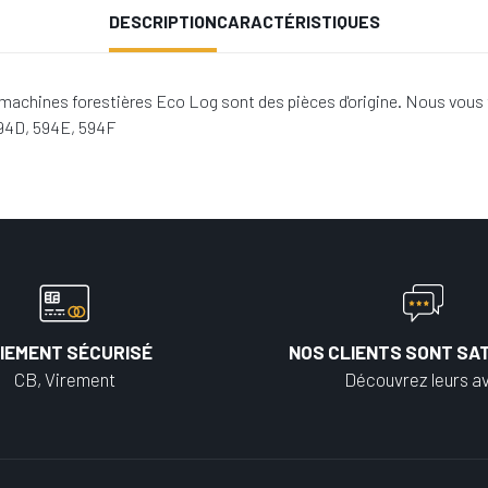
DESCRIPTION
CARACTÉRISTIQUES
machines forestières Eco Log sont des pièces d'origine. Nous vous
594D, 594E, 594F
IEMENT SÉCURISÉ
NOS CLIENTS SONT SAT
CB, Virement
Découvrez leurs av