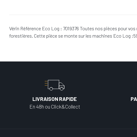
Vérin Référence Eco Log : 7019376 Toutes nos pièces pour vos 
forestières. Cette pièce se monte sur les machines Eco Log :
LIVRAISON RAPIDE
PA
En 48h ou Click&Collect