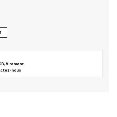
T
CB, Virement
actez-nous