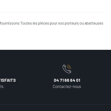
 fournissons Toutes les pièces pour vos porteurs ou abatteuses
ISFAITS
04 71 66 64 01
is
Contactez-nous