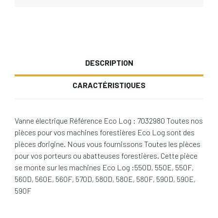
DESCRIPTION
CARACTÉRISTIQUES
Vanne électrique Référence Eco Log : 7032980 Toutes nos
pièces pour vos machines forestières Eco Log sont des
pièces d'origine. Nous vous fournissons Toutes les pièces
pour vos porteurs ou abatteuses forestières. Cette pièce
se monte sur les machines Eco Log :550D, 550E, 550F,
560D, 560E, 560F, 570D, 580D, 580E, 580F, 590D, 590E,
590F