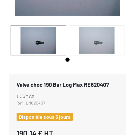
Valve choc 190 Bar Log Max RE620407
LOGMAX
Réf :
LM620407
Disponible sous 5 jours
190,14 €
HT