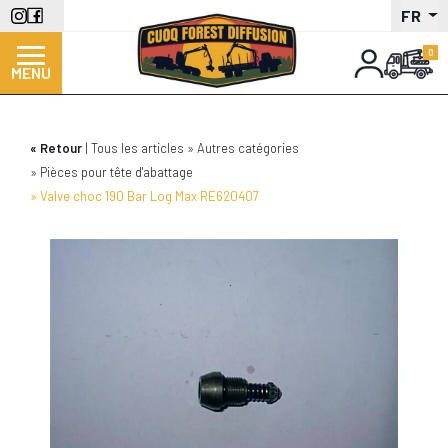
Aller
FR
au
contenu
MENU
principal
Retour
Tous les articles
Autres catégories
Pièces pour tête d'abattage
Valve choc 190 Bar Log Max RE620407