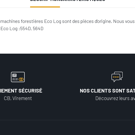
machines forestières Eco Log sont des pièces d'origine. Nous vous 
s Eco Log :554D, 564D
IEMENT SÉCURISÉ
NOS CLIENTS SONT SAT
CB, Virement
Découvrez leurs av