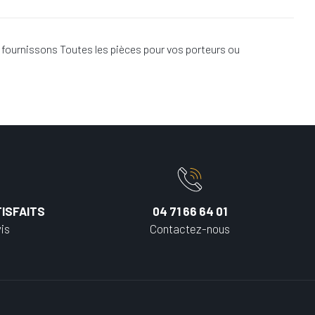
fournissons Toutes les pièces pour vos porteurs ou
ISFAITS
04 71 66 64 01
is
Contactez-nous