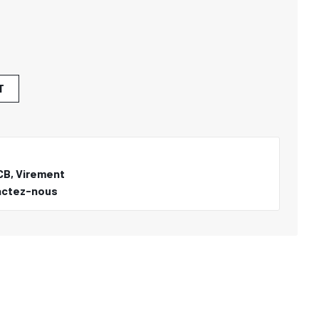
T
CB, Virement
actez-nous