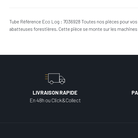
Tube Référence Eco Log : 7036928 Toutes nos pièces pour vos 
abatteuses forestières. Cette pièce se monte sur les machine
LIVRAISON RAPIDE
PA
En 48h ou Click&Collect