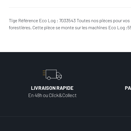
Tige Référence Eco Log : 7033543 Toutes nos pièces pour vos 
forestières. Cette pièce se monte sur les machines Eco Log :
LIVRAISON RAPIDE
PA
En 48h ou Click&Collect