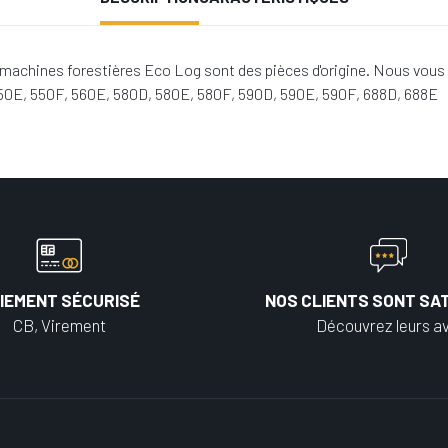
machines forestières Eco Log sont des pièces d'origine. Nous vous 
550E, 550F, 560E, 580D, 580E, 580F, 590D, 590E, 590F, 688D, 688E
IEMENT SÉCURISÉ
NOS CLIENTS SONT SAT
CB, Virement
Découvrez leurs av