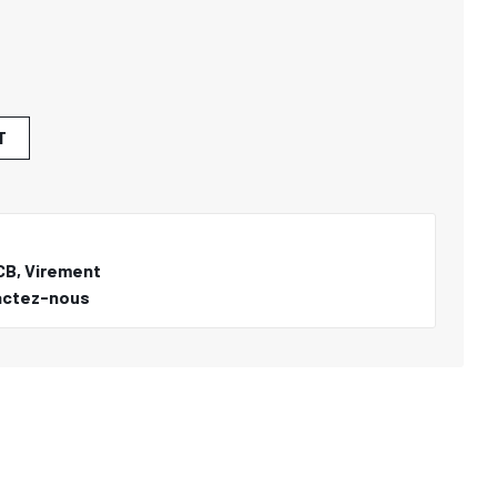
T
CB, Virement
actez-nous