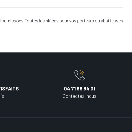
fournissons Toutes les pièces pour vos porteurs ou abatteuses
ISFAITS
04 71 66 64 01
is
Contactez-nous