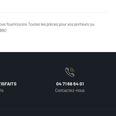
ous fournissons Toutes les pièces pour vos porteurs ou
688D
ISFAITS
04 71 66 64 01
is
Contactez-nous