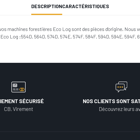
DESCRIPTION
CARACTÉRISTIQUES
os machines forestières Eco Log sont des pièces d'origine. Nous v
s Eco Log :554D, 564D, 574D, 574E, 574F, 584F, 594D, 594E, 594F, 
IEMENT SÉCURISÉ
NOS CLIENTS SONT SAT
CB, Virement
Découvrez leurs av