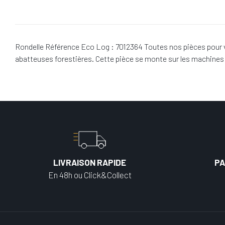
Rondelle Référence Eco Log : 7012364 Toutes nos pièces pour v
abatteuses forestières. Cette pièce se monte sur les machine
LIVRAISON RAPIDE
PA
En 48h ou Click&Collect