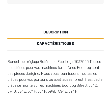
DESCRIPTION
CARACTÉRISTIQUES
Rondelle de réglage Référence Eco Log : 7032090 Toutes
nos pièces pour vos machines forestières Eco Log sont
des pièces d'origine. Nous vous fournissons Toutes les
pièces pour vos porteurs ou abatteuses forestières. Cette
pièce se monte sur les machines Eco Log :554D, 564D,
574D, 574E, 574F, 584F, 594D, 594E, 594F