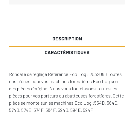
DESCRIPTION
CARACTÉRISTIQUES
Rondelle de réglage Référence Eco Log : 7032086 Toutes
nos pièces pour vos machines forestières Eco Log sont
des pièces d'origine. Nous vous fournissons Toutes les
pièces pour vos porteurs ou abatteuses forestières. Cette
pièce se monte sur les machines Eco Log :554D, 564D,
574D, 574E, 574F, 584F, 594D, 594E, 594F