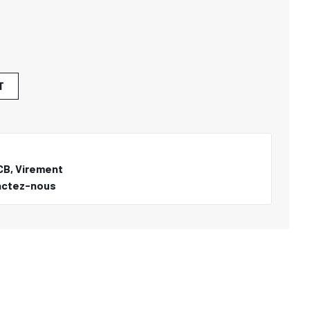
T
CB, Virement
actez-nous