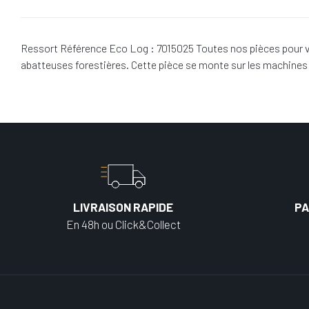
Ressort Référence Eco Log : 7015025 Toutes nos pièces pour v
abatteuses forestières. Cette pièce se monte sur les machine
LIVRAISON RAPIDE
PA
En 48h ou Click&Collect