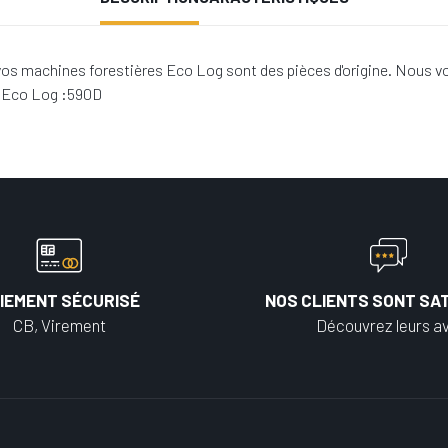
os machines forestières Eco Log sont des pièces d'origine. Nous vo
s Eco Log :590D
IEMENT SÉCURISÉ
NOS CLIENTS SONT SAT
CB, Virement
Découvrez leurs av