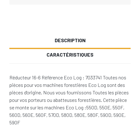
DESCRIPTION
CARACTÉRISTIQUES
Réducteur 16-6 Référence Eco Log : 7033741 Toutes nos
pièces pour vos machines forestières Eco Log sont des
pièces d'origine. Nous vous fournissons Toutes les pièces
pour vos porteurs ou abatteuses forestières. Cette pièce
se monte sur les machines Eco Log :550D, 550E, 550F,
560D, 560E, 560F, 570D, 580D, 580E, 580F, 590D, 590E,
590F