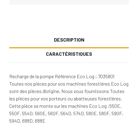
DESCRIPTION
CARACTÉRISTIQUES
Recharge de la pompe Référence Eco Log : 7035801
Toutes nos pièces pour vos machines forestières Eco Log
sont des pièces d'origine. Nous vous fournissons Toutes
les pièces pour vos porteurs ou abatteuses forestières.
Cette pièce se monte sur les machines Eco Log :550E,
550F, 554D, 560E, 560F, 564D, 574D, 580E, 580F, 590F,
594D, 688D, 688E