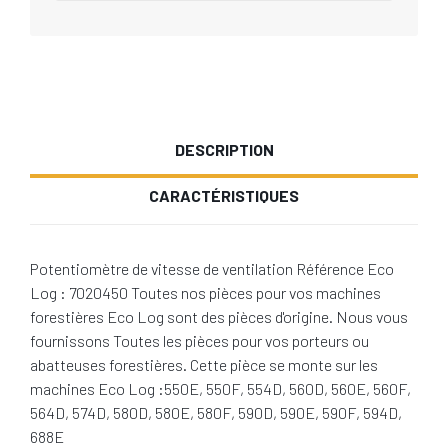
DESCRIPTION
CARACTÉRISTIQUES
Potentiomètre de vitesse de ventilation Référence Eco
Log : 7020450 Toutes nos pièces pour vos machines
forestières Eco Log sont des pièces d'origine. Nous vous
fournissons Toutes les pièces pour vos porteurs ou
abatteuses forestières. Cette pièce se monte sur les
machines Eco Log :550E, 550F, 554D, 560D, 560E, 560F,
564D, 574D, 580D, 580E, 580F, 590D, 590E, 590F, 594D,
688E