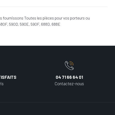
s fournissons Toutes les pièces pour vos porteurs ou
580F, 590D, 590E, 590F, 688D, 688E
ISFAITS
04 71 66 64 01
is
Contactez-nous