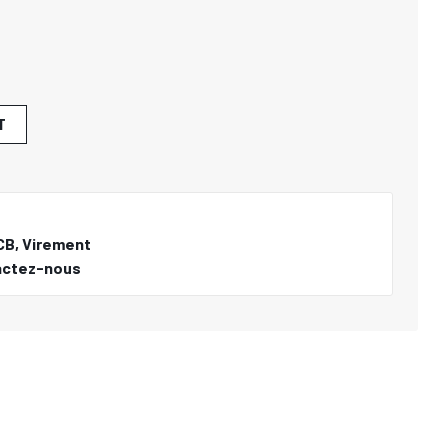
T
CB, Virement
actez-nous