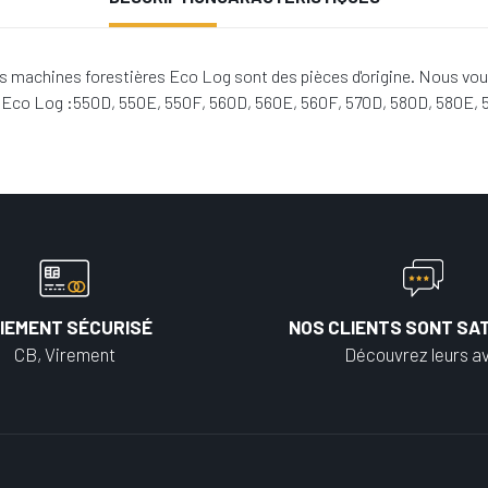
 machines forestières Eco Log sont des pièces d'origine. Nous vou
s Eco Log :550D, 550E, 550F, 560D, 560E, 560F, 570D, 580D, 580E, 
IEMENT SÉCURISÉ
NOS CLIENTS SONT SAT
CB, Virement
Découvrez leurs av