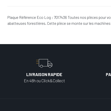
Plaque Référence Eco Log : 7017436 Toutes nos pièces pour vos
abatteuses forestières. Cette pièce se monte sur les machine
LIVRAISON RAPIDE
PA
En 48h ou Click&Collect