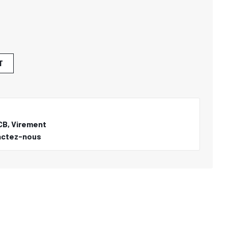
T
CB, Virement
actez-nous