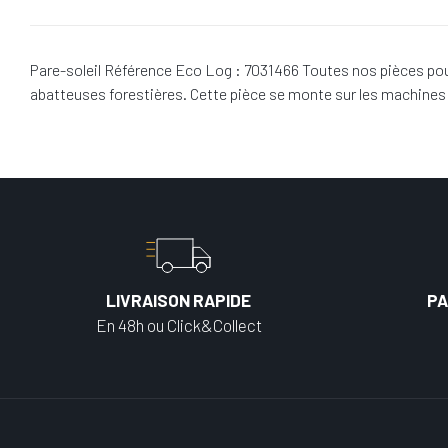
Pare-soleil Référence Eco Log : 7031466 Toutes nos pièces pou
abatteuses forestières. Cette pièce se monte sur les machine
LIVRAISON RAPIDE
PA
En 48h ou Click&Collect