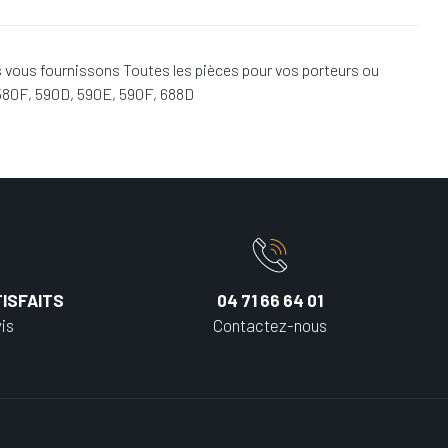
 vous fournissons Toutes les pièces pour vos porteurs ou
 580F, 590D, 590E, 590F, 688D
ISFAITS
04 71 66 64 01
is
Contactez-nous