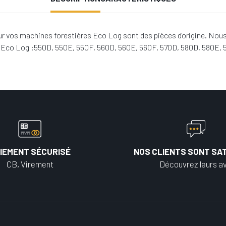
r vos machines forestières Eco Log sont des pièces d'origine. Nous
s Eco Log :550D, 550E, 550F, 560D, 560E, 560F, 570D, 580D, 580E,
IEMENT SÉCURISÉ
NOS CLIENTS SONT SAT
CB, Virement
Découvrez leurs av