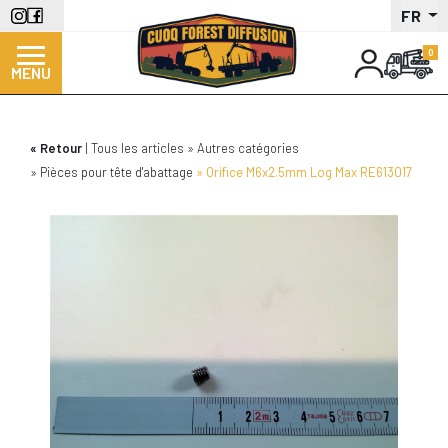
Aller
FR
au
contenu
MENU
principal
Retour
Tous les articles
Autres catégories
Pièces pour tête d'abattage
Orifice M6x2.5mm Log Max RE613017