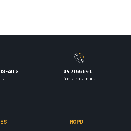
ISFAITS
04 71 66 64 01
is
Contactez-nous
UES
RGPD