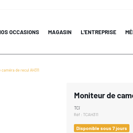
NOS OCCASIONS
MAGASIN
L'ENTREPRISE
MÉ
e caméra de recul AH311
Moniteur de camé
TCi
Réf :
TCAH311
Disponible sous 7 jours