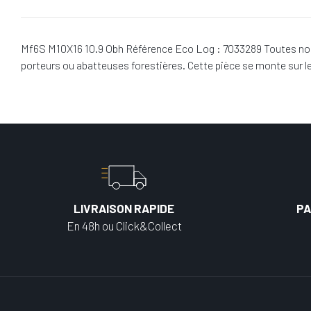
Mf6S M10X16 10.9 Obh Référence Eco Log : 7033289 Toutes nos 
porteurs ou abatteuses forestières. Cette pièce se monte sur
LIVRAISON RAPIDE
PA
En 48h ou Click&Collect