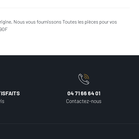
igine. Nous vous fournissons Toutes les pièces pour vos
590F
ISFAITS
04 71 66 64 01
is
Contactez-nous