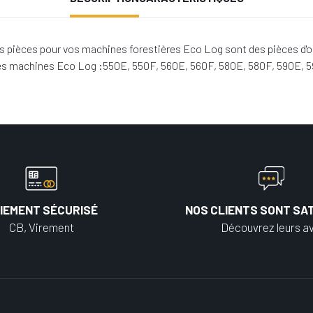
pièces pour vos machines forestières Eco Log sont des pièces d'or
 les machines Eco Log :550E, 550F, 560E, 560F, 580E, 580F, 590E, 
IEMENT SÉCURISÉ
NOS CLIENTS SONT SAT
CB, Virement
Découvrez leurs av