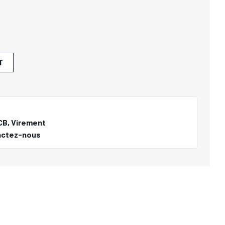
T
CB, Virement
actez-nous