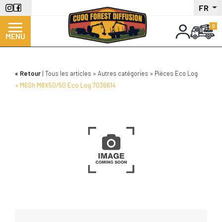
Aller
FR
au
contenu
MENU
principal
Retour
Tous les articles
Autres catégories
Pièces Eco Log
M6Sh M8X50/50 Eco Log 7036614