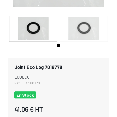
Joint Eco Log 7018779
ECOLOG
Réf :
EC7018779
En Stock
41,06 €
HT