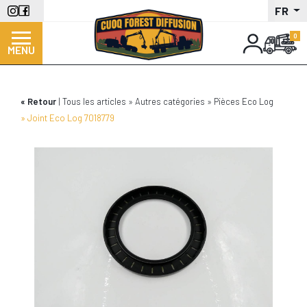
Aller
FR
au
contenu
MENU
principal
Retour
Tous les articles
Autres catégories
Pièces Eco Log
Joint Eco Log 7018779