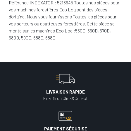
Référence INDEXATOR : 5216645 Toutes nos pièces pour
vos machines forestières Eco Log sont des pièces
d'origine. Nous vous fournissons Toutes les pièces pour
vos porteurs ou abatteuses forestières. Cette pièce se
monte sur les machines Eco Log :550D, 560D, 570D,
580D, 590D, 688D, 688E
LIVRAISON RAPIDE
En 48h ou Click&Collect
PAIEMENT SÉCURISÉ