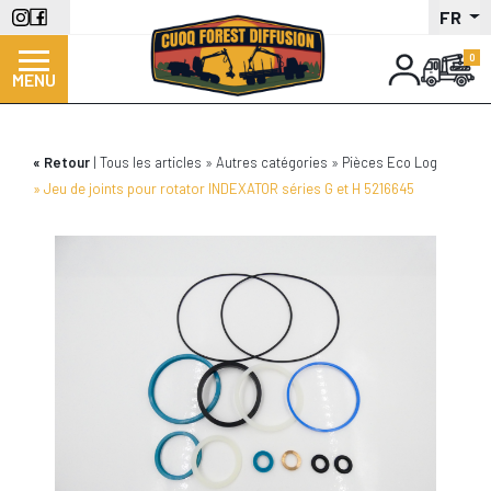
Aller
FR
au
contenu
MENU
principal
Retour
Tous les articles
Autres catégories
Pièces Eco Log
Jeu de joints pour rotator INDEXATOR séries G et H 5216645