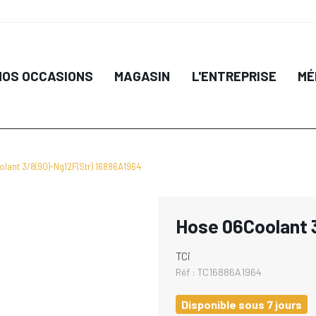
NOS OCCASIONS
MAGASIN
L'ENTREPRISE
MÉ
lant 3/8(90)-Ng12F(Str) 16886A1964
Hose 06Coolant 
TCi
Réf :
TC16886A1964
Disponible sous 7 jours