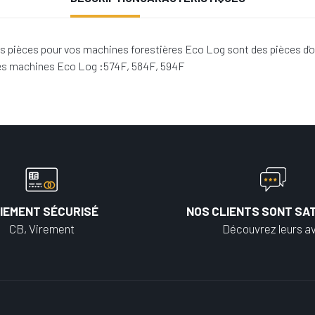
s pièces pour vos machines forestières Eco Log sont des pièces d'o
 les machines Eco Log :574F, 584F, 594F
IEMENT SÉCURISÉ
NOS CLIENTS SONT SAT
CB, Virement
Découvrez leurs av