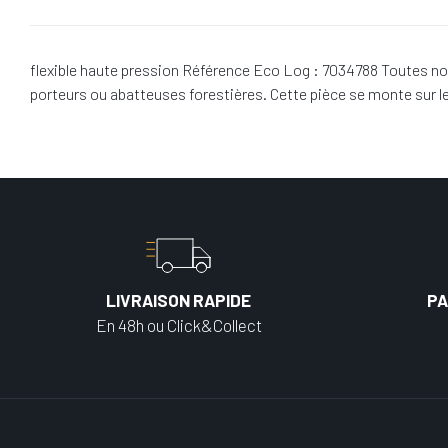
flexible haute pression Référence Eco Log : 7034788 Toutes no
porteurs ou abatteuses forestières. Cette pièce se monte sur
LIVRAISON RAPIDE
PA
En 48h ou Click&Collect