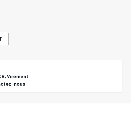
T
CB, Virement
actez-nous