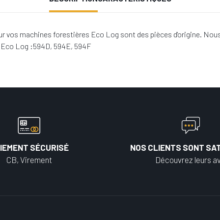
 vos machines forestières Eco Log sont des pièces d'origine. Nous
s Eco Log :594D, 594E, 594F
IEMENT SÉCURISÉ
NOS CLIENTS SONT SAT
CB, Virement
Découvrez leurs av