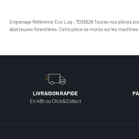
Engrenage Référence Eco Log : 7033628 Toutes nos pièces pour
abatteuses forestières. Cette pièce se monte sur les machine
LIVRAISON RAPIDE
PA
En 48h ou Click&Collect