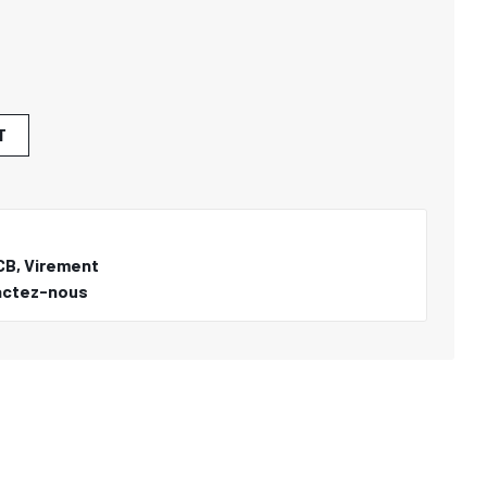
T
CB, Virement
actez-nous