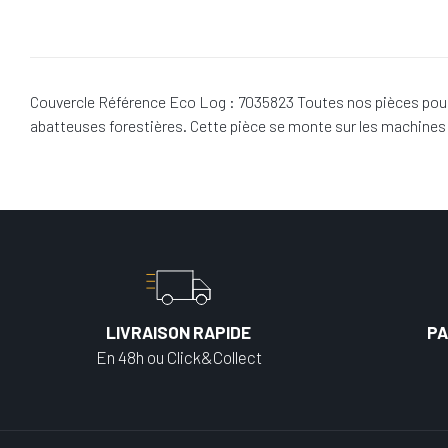
Couvercle Référence Eco Log : 7035823 Toutes nos pièces pour 
abatteuses forestières. Cette pièce se monte sur les machine
LIVRAISON RAPIDE
PA
En 48h ou Click&Collect