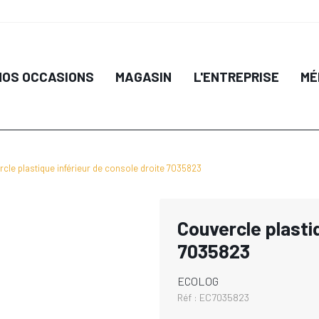
NOS OCCASIONS
MAGASIN
L'ENTREPRISE
MÉ
cle plastique inférieur de console droite 7035823
Couvercle plastiq
7035823
ECOLOG
Réf :
EC7035823