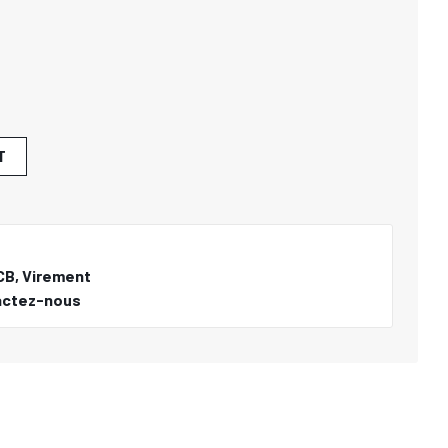
T
CB, Virement
actez-nous