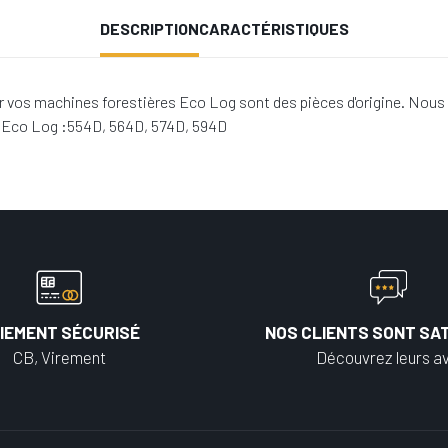
DESCRIPTION
CARACTÉRISTIQUES
vos machines forestières Eco Log sont des pièces d'origine. Nous 
s Eco Log :554D, 564D, 574D, 594D
IEMENT SÉCURISÉ
NOS CLIENTS SONT SAT
CB, Virement
Découvrez leurs av