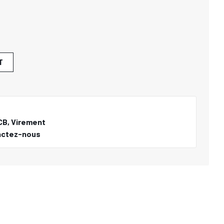
T
CB, Virement
actez-nous