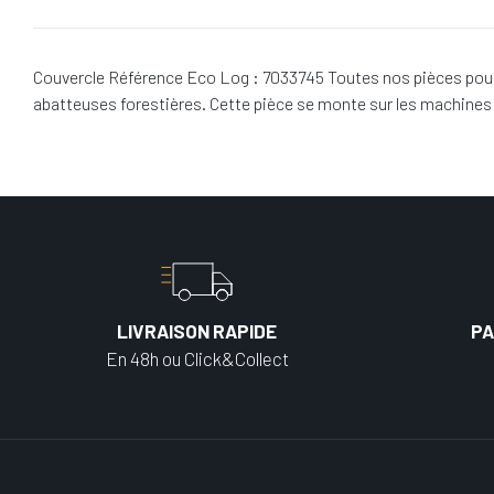
Couvercle Référence Eco Log : 7033745 Toutes nos pièces pour 
abatteuses forestières. Cette pièce se monte sur les machine
LIVRAISON RAPIDE
PA
En 48h ou Click&Collect