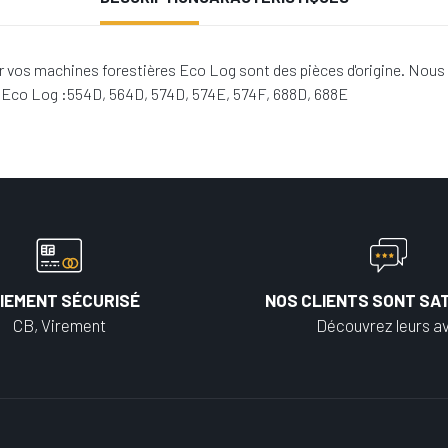
vos machines forestières Eco Log sont des pièces d'origine. Nous 
s Eco Log :554D, 564D, 574D, 574E, 574F, 688D, 688E
IEMENT SÉCURISÉ
NOS CLIENTS SONT SAT
CB, Virement
Découvrez leurs av