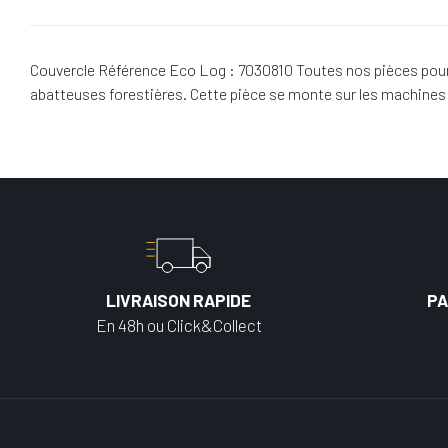
Couvercle Référence Eco Log : 7030810 Toutes nos pièces pour 
abatteuses forestières. Cette pièce se monte sur les machine
LIVRAISON RAPIDE
PA
En 48h ou Click&Collect