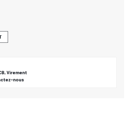
T
CB, Virement
actez-nous