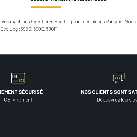
vos machines forestières Eco Log sont des pièces d'origine. Nous 
s Eco Log :590D, 590E, 590F
IEMENT SÉCURISÉ
NOS CLIENTS SONT SAT
CB, Virement
Découvrez leurs av