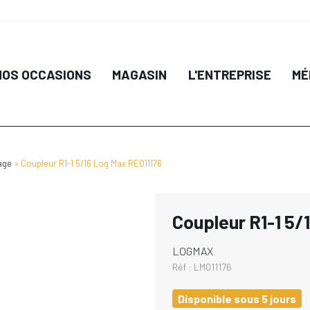
NOS OCCASIONS
MAGASIN
L'ENTREPRISE
MÉ
age
Coupleur R1-1 5/16 Log Max RE011176
Coupleur R1-1 5/
LOGMAX
Réf :
LM011176
Disponible sous 5 jours