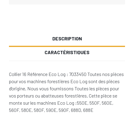
DESCRIPTION
CARACTÉRISTIQUES
Collier 16 Référence Eco Log : 7033450 Toutes nos pièces
pour vos machines forestières Eco Log sont des pièces
d'origine. Nous vous fournissons Toutes les pièces pour
vos porteurs ou abatteuses forestières. Cette pièce se
monte sur les machines Eco Log :550E, 550F, 560E,
560F, 580E, 580F, 590E, 590F, 688D, 688E