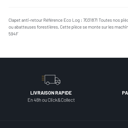
Clapet anti-retour Référence Eco Log : 7031871 Toutes nos piè
ou abatteuses forestières. Cette pièce se monte sur les mach
594F
LIVRAISON RAPIDE
PA
En 48h ou Click&Collect