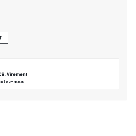
T
CB, Virement
actez-nous