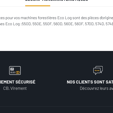
ces pour vos machines forestières Eco Log sont des pièces d'origin
ines Eco Log :550D, 550E, 550F, 560D, 560E, 560F, 570D, 574D, 574
IEMENT SÉCURISÉ
NOS CLIENTS SONT SAT
CB, Virement
Découvrez leurs av