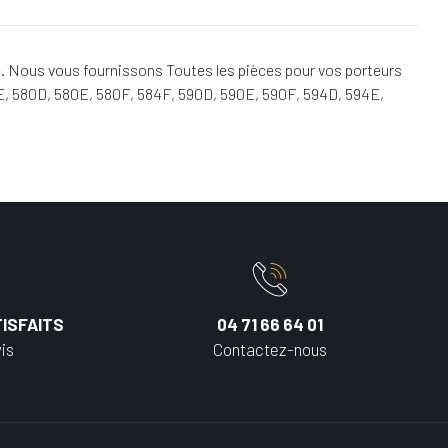
e. Nous vous fournissons Toutes les pièces pour vos porteurs
E, 580D, 580E, 580F, 584F, 590D, 590E, 590F, 594D, 594E,
ISFAITS
04 71 66 64 01
is
Contactez-nous