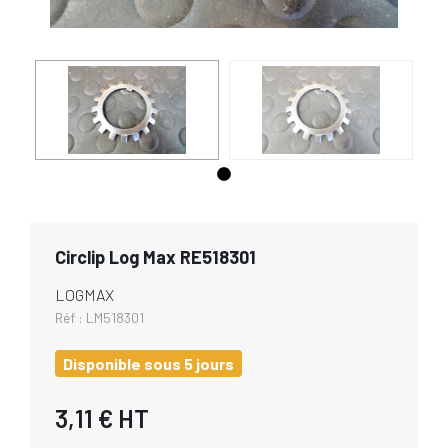
Circlip Log Max RE518301
LOGMAX
Réf :
LM518301
Disponible sous 5 jours
3,11 €
HT