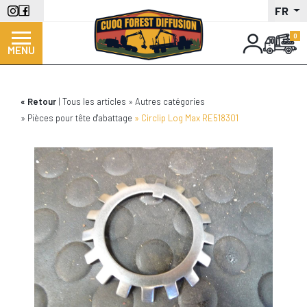
Aller
FR
au
contenu
MENU
principal
Retour
Tous les articles
Autres catégories
Pièces pour tête d'abattage
Circlip Log Max RE518301