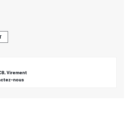
T
CB, Virement
actez-nous