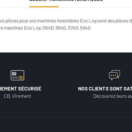
os pièces pour vos machines forestières Eco Log sont des pièces d'
 les machines Eco Log :554D, 564D, 574D, 594D
IEMENT SÉCURISÉ
NOS CLIENTS SONT SAT
CB, Virement
Découvrez leurs av