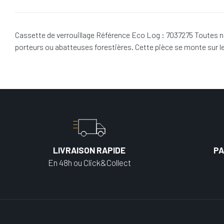
Cassette de verrouillage Référence Eco Log : 7037275 Toutes n
porteurs ou abatteuses forestières. Cette pièce se monte sur
LIVRAISON RAPIDE
PA
En 48h ou Click&Collect