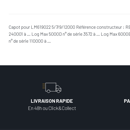
Capot pour LM619022 5/7/9/12000 Référence constructeur : RE6
240001 à … Log Max 5000D n° de série 3572 à … Log Max 6000B
n° de série 110000 à …
LIVRAISON RAPIDE
PA
En 48h ou Click&Collect