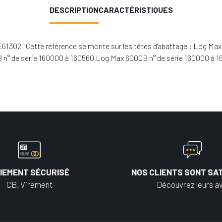
DESCRIPTION
CARACTÉRISTIQUES
13021 Cette référence se monte sur les têtes d'abattage : Log Max 
 n° de série 160000 à 160560 Log Max 6000B n° de série 160000 à 
IEMENT SÉCURISÉ
NOS CLIENTS SONT SAT
CB, Virement
Découvrez leurs av