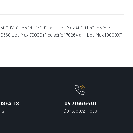
5000V n° de série 150901 à … Log Max 4000T n° de série
160560 Log Max 7000C n° de série 170264 à … Log Max 10000XT
ISFAITS
04 71 66 64 01
is
Contactez-nous