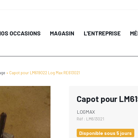
NOS OCCASIONS
MAGASIN
L'ENTREPRISE
MÉ
age
Capot pour LM619022 Log Max RE613021
Capot pour LM61
LOGMAX
Réf :
LM613021
Disponible sous 5 jours