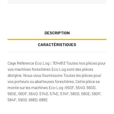
DESCRIPTION
CARACTÉRISTIQUES
Cage Référence Eco Log : 7014813 Toutes nos pièces pour
vos machines forestières Eco Log sont des pièces
d'origine. Nous vous fournissons Toutes les pièces pour
vos porteurs ou abatteuses forestières. Cette pièce se
monte sur les machines Eco Log :550F, 554D, 560D,
560E, 560F, 564D, 574D, 574E, 574F, 580D, 580E, 580F,
584F, 590D, 688D, 688E