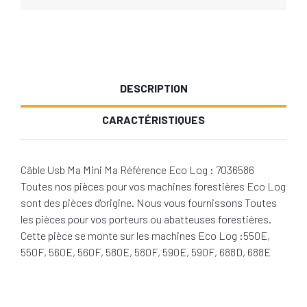
DESCRIPTION
CARACTÉRISTIQUES
Câble Usb Ma Mini Ma Référence Eco Log : 7036586
Toutes nos pièces pour vos machines forestières Eco Log
sont des pièces d'origine. Nous vous fournissons Toutes
les pièces pour vos porteurs ou abatteuses forestières.
Cette pièce se monte sur les machines Eco Log :550E,
550F, 560E, 560F, 580E, 580F, 590E, 590F, 688D, 688E