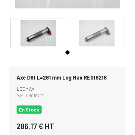
Axe Ø61 L=281 mm Log Max RE018218
LOGMAX
Réf :
LM018218
En Stock
286,17 €
HT