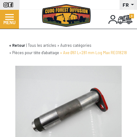
Aller
FR
au
contenu
MENU
principal
Retour
Tous les articles
Autres catégories
Pièces pour tête d'abattage
Axe Ø61 L=281 mm Log Max RE018218