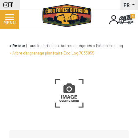
Aller
FR
au
contenu
MENU
principal
Retour
Tous les articles
Autres catégories
Pièces Eco Log
Arbre d'engrenage planétaire Eco Log 7033855