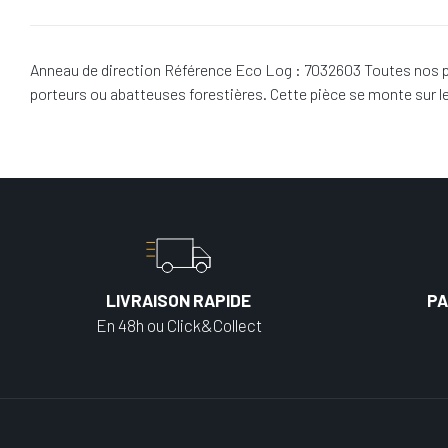
Anneau de direction Référence Eco Log : 7032603 Toutes nos p
porteurs ou abatteuses forestières. Cette pièce se monte sur
LIVRAISON RAPIDE
PA
En 48h ou Click&Collect