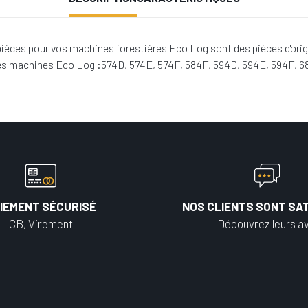
ièces pour vos machines forestières Eco Log sont des pièces d'orig
 les machines Eco Log :574D, 574E, 574F, 584F, 594D, 594E, 594F, 
IEMENT SÉCURISÉ
NOS CLIENTS SONT SAT
CB, Virement
Découvrez leurs av