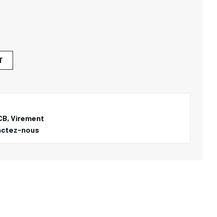
T
CB, Virement
actez-nous