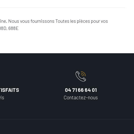
ine. Nous vous fournissons Toutes les pièces pour vos
688D, 688E
ISFAITS
04 71 66 64 01
is
Contactez-nous